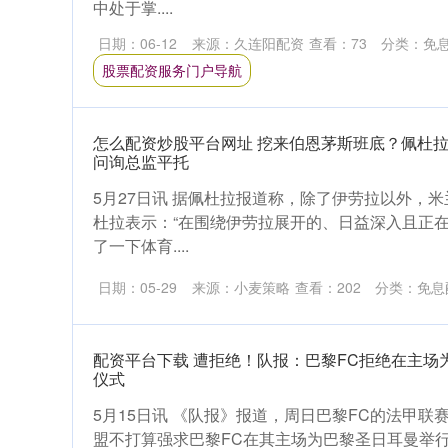
中处于掌....
日期：06-12
来源：久连阳配资
查看：
73
分类：
免
股票配资服务门户导航
怎么配资炒股平台网址 挖来伯恩茅斯班底？佩杜
问询总监平托
5月27日讯 据佩杜拉报道称，除了伊劳拉以外，
杜拉表示：“在围绕伊劳拉展开的、日益深入且正
了一下体育....
日期：05-29
来源：小麦策略
查看：
202
分类：
免息
配资平台下载 遭拒绝！队报：巴黎FC拒绝在主场
仪式
5月15日讯 《队报》报道，周日巴黎FC的法甲
盟不打算强求巴黎FC在其主场为巴黎圣日耳曼举