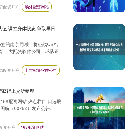
息配资开户
场外配资网站
悉队伍 调整身体状态 争取早日
ole签约南京同曦，将征战CBA。
绍十大配资软件公司，球队正
息配资开户
十大配资软件公司
申请获得上交所受理
68配资网站 热点栏目 自选股
（00753）发布公告....
配资开户
168配资网站