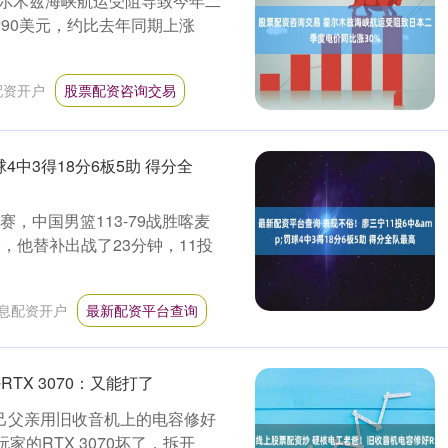
尔木兹海峡航运受阻导致今年二
时90美元，约比去年同期上涨
配资开户
股票配资咨询交易
4中3得18分6板5助 得分全
赛，中国男篮113-79战胜喀麦
，他替补出战了23分钟，11投
息配资开户
最新配资平台查询
X 3070：又能打了
己父亲用旧收音机上的电容修好
家的RTX 3070坏了，拆开