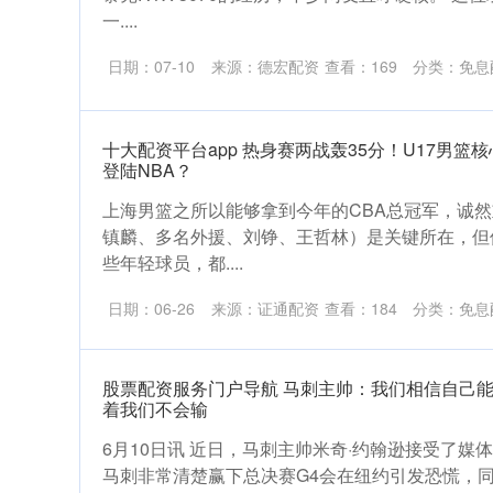
一....
日期：07-10
来源：德宏配资
查看：
169
分类：
免息
十大配资平台app 热身赛两战轰35分！U17男
登陆NBA？
上海男篮之所以能够拿到今年的CBA总冠军，诚
镇麟、多名外援、刘铮、王哲林）是关键所在，但
些年轻球员，都....
日期：06-26
来源：证通配资
查看：
184
分类：
免息
股票配资服务门户导航 马刺主帅：我们相信自己能
着我们不会输
6月10日讯 近日，马刺主帅米奇·约翰逊接受了
马刺非常清楚赢下总决赛G4会在纽约引发恐慌，同