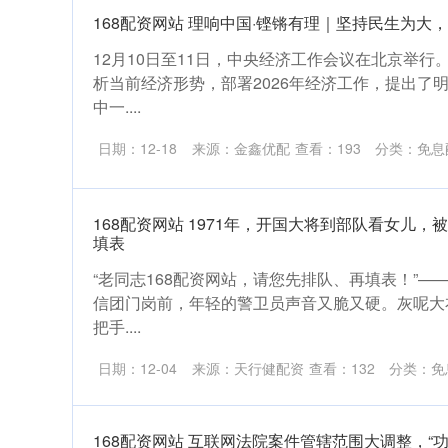
168配资网站 理响中国·铿锵有理｜坚持民生为大
12月10日至11日，中央经济工作会议在北京举行
析当前经济形势，部署2026年经济工作，提出了
中一....
日期：12-18
来源：金鑫优配
查看：
193
分类：
免息
168配资网站 1971年，开国大将到部队看女儿
填表
“老同志168配资网站，请您先排队、再填表！”——
信团门岗前，年轻的警卫员声音又脆又硬。灰呢大
把手....
日期：12-04
来源：天行健配资
查看：
132
分类：
免
168配资网站 互联网法院案件管辖范围大调整，“