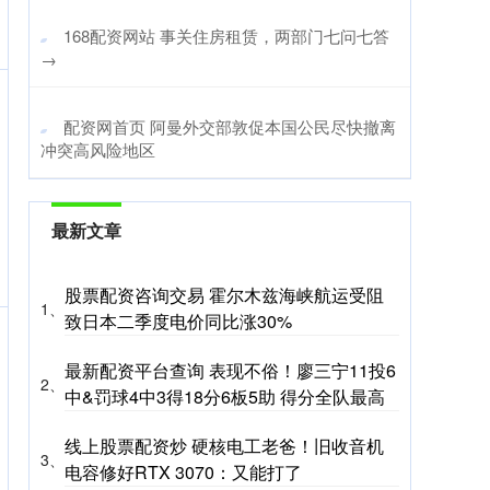
​168配资网站 事关住房租赁，两部门七问七答
→
​配资网首页 阿曼外交部敦促本国公民尽快撤离
冲突高风险地区
最新文章
股票配资咨询交易 霍尔木兹海峡航运受阻
1、
致日本二季度电价同比涨30%
最新配资平台查询 表现不俗！廖三宁11投6
2、
中&罚球4中3得18分6板5助 得分全队最高
线上股票配资炒 硬核电工老爸！旧收音机
3、
电容修好RTX 3070：又能打了