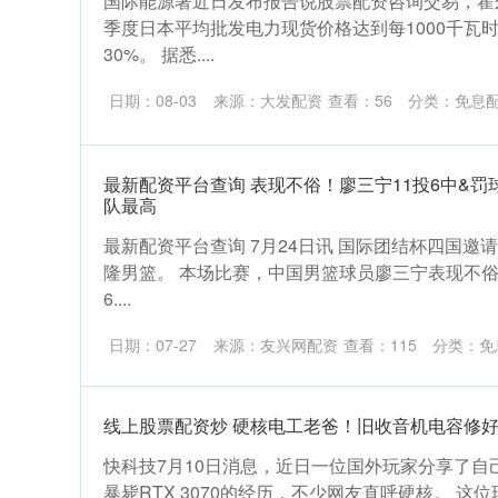
国际能源署近日发布报告说股票配资咨询交易，霍
季度日本平均批发电力现货价格达到每1000千瓦
30%。 据悉....
日期：08-03
来源：大发配资
查看：
56
分类：
免息
最新配资平台查询 表现不俗！廖三宁11投6中&罚球
队最高
最新配资平台查询 7月24日讯 国际团结杯四国邀请
隆男篮。 本场比赛，中国男篮球员廖三宁表现不俗
6....
日期：07-27
来源：友兴网配资
查看：
115
分类：
免
线上股票配资炒 硬核电工老爸！旧收音机电容修好RT
快科技7月10日消息，近日一位国外玩家分享了自
暴毙RTX 3070的经历，不少网友直呼硬核。 这位玩