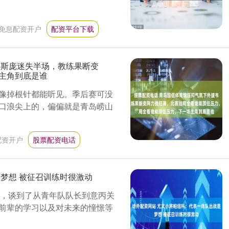
免息配资开户
配资平台下载
瑟斯庞迷失半场，教练果断变
主角到底是谁
像掉根针都能听见。季后赛可没
口浪尖上的，偏偏就是青岛崂山
配资开户
股票配资电话
梦想 被征召训练时很激动
采访，谈到了从青年队队长到意丙关
前辈的学习以及对未来的憧憬等