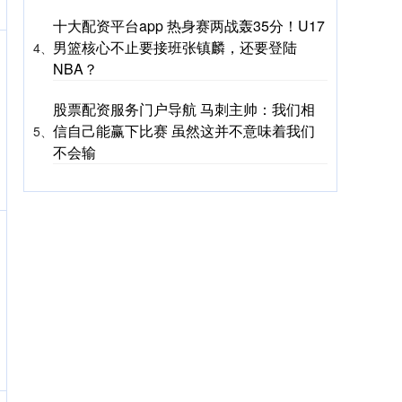
十大配资平台app 热身赛两战轰35分！U17
男篮核心不止要接班张镇麟，还要登陆
4、
NBA？
股票配资服务门户导航 马刺主帅：我们相
信自己能赢下比赛 虽然这并不意味着我们
5、
不会输