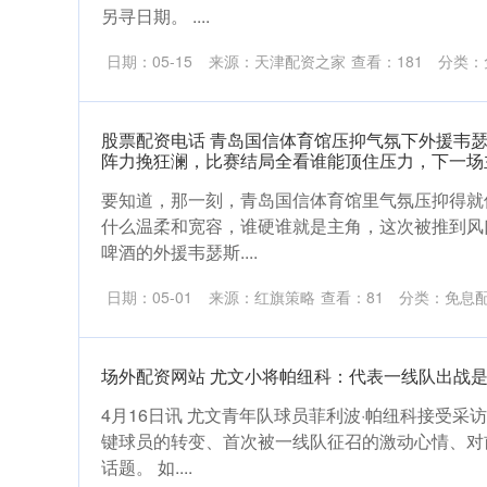
另寻日期。 ....
日期：05-15
来源：天津配资之家
查看：
181
分类：
股票配资电话 青岛国信体育馆压抑气氛下外援韦
阵力挽狂澜，比赛结局全看谁能顶住压力，下一场
要知道，那一刻，青岛国信体育馆里气氛压抑得就
什么温柔和宽容，谁硬谁就是主角，这次被推到风
啤酒的外援韦瑟斯....
日期：05-01
来源：红旗策略
查看：
81
分类：
免息
场外配资网站 尤文小将帕纽科：代表一线队出战是
4月16日讯 尤文青年队球员菲利波·帕纽科接受
键球员的转变、首次被一线队征召的激动心情、对
话题。 如....