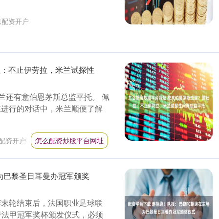
息配资开户
拉：不止伊劳拉，米兰试探性
米兰还有意伯恩茅斯总监平托。 佩
在进行的对话中，米兰顺便了解
配资开户
怎么配资炒股平台网址
为巴黎圣日耳曼办冠军颁奖
联赛末轮结束后，法国职业足球联
行法甲冠军奖杯颁发仪式，必须