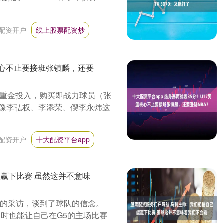
配资开户
线上股票配资炒
篮核心不止要接班张镇麟，还要
然重金投入，购买即战力球员（张
像李弘权、李添荣、偰李永炜这
配资开户
十大配资平台app
赢下比赛 虽然这并不意味
媒体的采访，谈到了球队的信念。
时也能让自己在G5的主场比赛