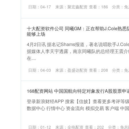
日期：04-17
来源：聚宏鑫配资
查看：
186
分类：
免
十大配资软件公司 同曦GM：正在帮助J.Cole熟
能够上场
4月2日讯 据名记Shams报道，著名说唱歌手J.C
据媒体人李天宇透露，南京同曦队的总经理王震介
在....
日期：04-03
来源：盈盛达配资
查看：
208
分类：
免
168配资网站 中国国航向特定对象发行A股股票
登录新浪财经APP 搜索【信披】查看更多考评等级1
数据中心 行情中心 资金流向 模拟交易 客户端 中国国航
日期：01-12
来源：全电配资
查看：
202
分类：
免息