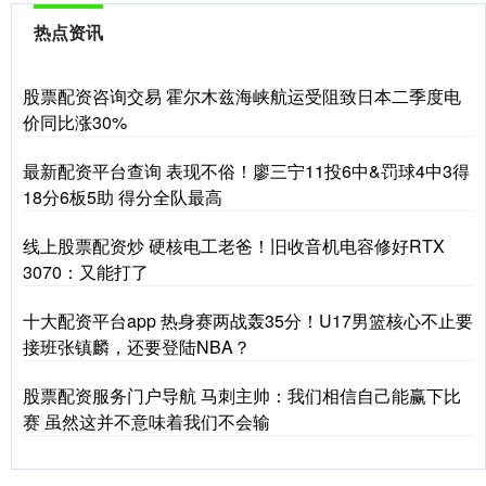
热点资讯
股票配资咨询交易 霍尔木兹海峡航运受阻致日本二季度电
价同比涨30%
最新配资平台查询 表现不俗！廖三宁11投6中&罚球4中3得
18分6板5助 得分全队最高
线上股票配资炒 硬核电工老爸！旧收音机电容修好RTX
3070：又能打了
十大配资平台app 热身赛两战轰35分！U17男篮核心不止要
接班张镇麟，还要登陆NBA？
股票配资服务门户导航 马刺主帅：我们相信自己能赢下比
赛 虽然这并不意味着我们不会输