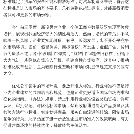
标准规定了汽车的安全性能和排放标准，对汽车制造商来说，符合这
些标准是进入市场的基本要求，只有达到或超过标准，才能赢得消费
者认可和更多的市场份额。
今年前三季度，新设民营企业、个体工商户数量双双实现两位数
增长，展现出我国经济强大的韧性与活力。然而，增长的背后并不意
味着一帆风顺，企业要实现健康、有序、长远发展，离不开公平竞争
的市场环境。当前，假冒伪劣、商标侵权时有发生，虚假广告、传销
行为屡禁不绝，各种“玻璃门”“弹簧门”“旋转门”问题依旧存在，仍需下
大力气进一步降低市场准入门槛、构建良性市场秩序。这其中，推动
标准化改革创新，是为破除行业垄断和市场限制提供规范支撑的应有
之义。
优化公平竞争的市场环境，要放开准入标准。行业标准不仅是行
业内企业建立的共同语言和规范，也是企业更好适应国际市场需求和
变化的指南。《办法》规定，禁止利用行业标准设置奖励资格、许可
认证、审批登记、评比达标等事项，禁止政府通过制定产品质量及其
检验方法行业标准，实施妨碍商品、服务自由流通等排除、限制市场
竞争的行为。此举凸显了进一步放宽企业市场准入的政策取向，有力
促进营商环境的持续优化，释放经营主体活力。