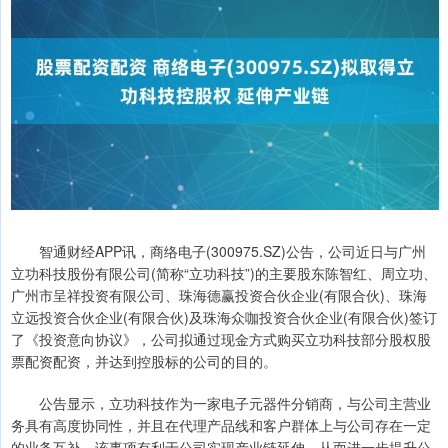
智通财经APP讯，商络电子(300975.SZ)公告，公司近日与广州
立功科技股份有限公司(简称“立功科技”)的主要股东陈智红、周立功、
广州市呈祥投资有限公司、珠海德赢投资合伙企业(有限合伙)、珠海
立远投资合伙企业(有限合伙)及珠海众咖投资合伙企业(有限合伙)签订
了《投资意向协议》，公司拟通过现金方式购买立功科技部分股权股
票配资配资，并达到控股标的公司的目的。
公告显示，立功科技作为一家电子元器件分销商，与公司主营业
务具有高度协同性，并且在代理产品线和客户群体上与公司存在一定
的业务互补。该事项有利于公司实现产业链延伸，从而进一步提升公