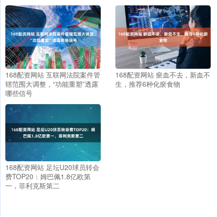
168配资网站 互联网法院案件管
168配资网站 瘀血不去，新血不
辖范围大调整，“功能重塑”透露
生，推荐6种化瘀食物
哪些信号
168配资网站 足坛U20球员转会
费TOP20：姆巴佩1.8亿欧第
一，菲利克斯第二