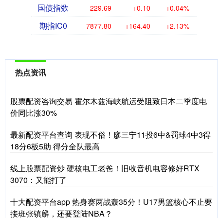
国债指数
229.69
+0.10
+0.04%
期指IC0
7877.80
+164.40
+2.13%
热点资讯
股票配资咨询交易 霍尔木兹海峡航运受阻致日本二季度电
价同比涨30%
最新配资平台查询 表现不俗！廖三宁11投6中&罚球4中3得
18分6板5助 得分全队最高
线上股票配资炒 硬核电工老爸！旧收音机电容修好RTX
3070：又能打了
十大配资平台app 热身赛两战轰35分！U17男篮核心不止要
接班张镇麟，还要登陆NBA？